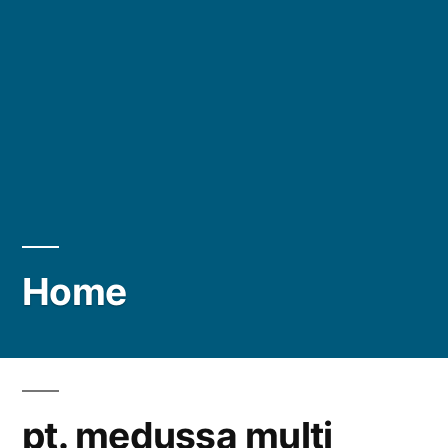
Home
pt. medussa multi