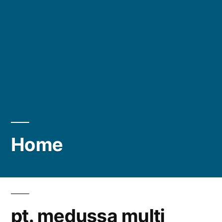
Home
pt. medussa multi