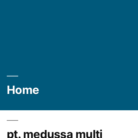
Home
pt. medussa multi