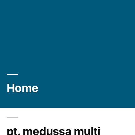
Home
pt. medussa multi