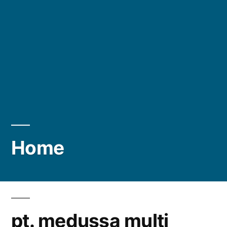
Home
pt. medussa multi