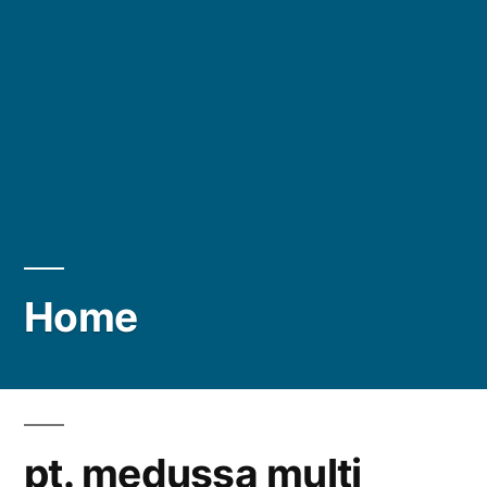
Home
pt. medussa multi