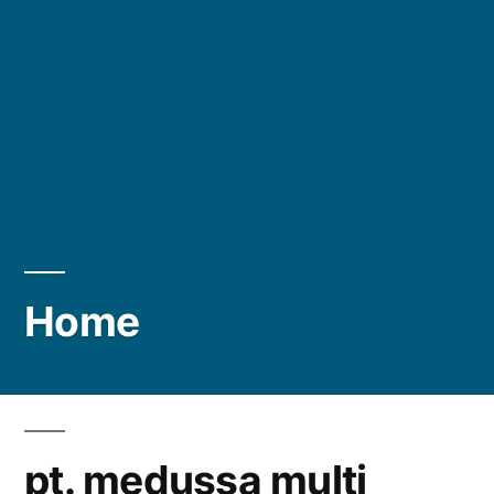
Home
pt. medussa multi