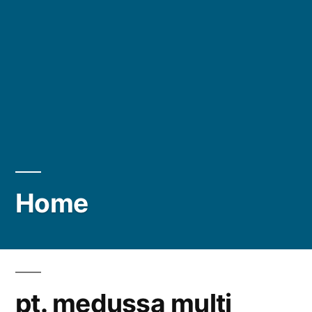
Home
pt. medussa multi