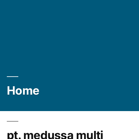
Home
pt. medussa multi