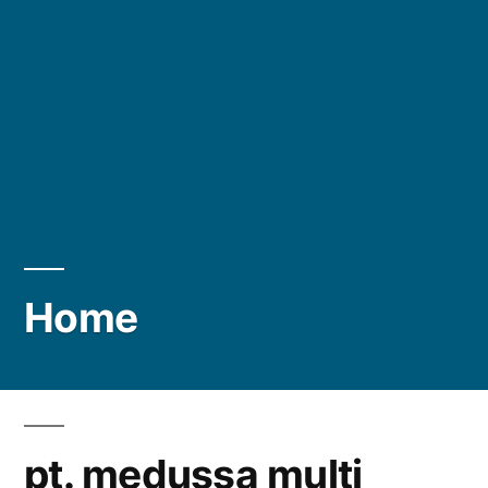
Home
pt. medussa multi