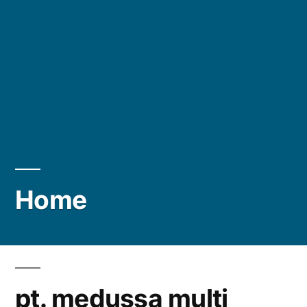
Home
pt. medussa multi